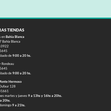
RAS TIENDAS
s en
Bahía Blanca
 Bahia Blanca
10922
-5645
ábado de
9:00 a 20 hs.
y Rondeau
-5645
ábado de
9:00 a 20 hs.
onte Hermoso
Dufaur 128
81661
nes martes y jueves
9 a 13hs y 16hs a 20hs.
 a 20hs.
 domingo
9 a 21hs.