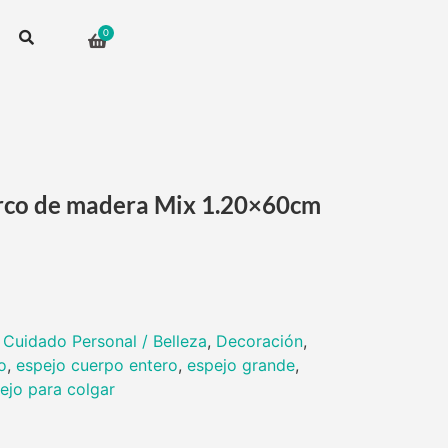
rco de madera Mix 1.20×60cm
:
Cuidado Personal / Belleza
,
Decoración
,
o
,
espejo cuerpo entero
,
espejo grande
,
ejo para colgar