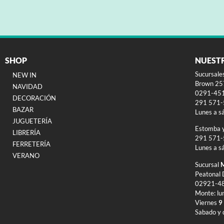
SHOP
NUEST
Sucursale
NEW IN
Brown 257
NAVIDAD
0291-45
DECORACIÓN
291 571
BAZAR
Lunes a s
JUGUETERÍA
Estomba 
LIBRERÍA
291 571
FERRETERÍA
Lunes a s
VERANO
Sucursal
M
Peatonal 
02921-4
Monte: lu
Viernes
9
Sabado y