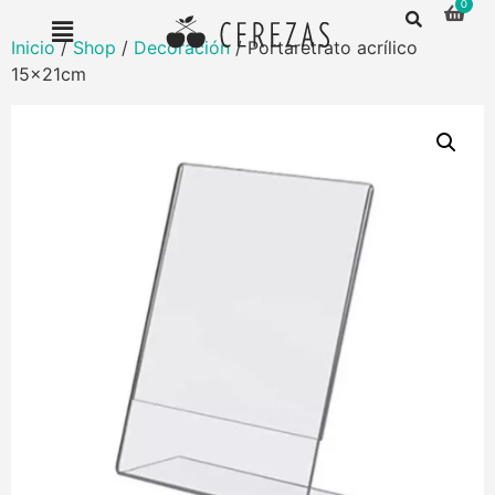
Inicio
/
Shop
/
Decoración
/ Portaretrato acrílico
15x21cm