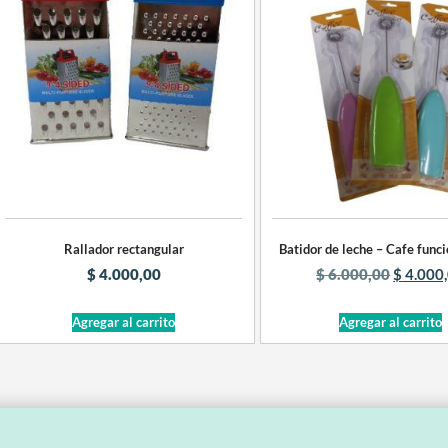
Rallador rectangular
Batidor de leche – Cafe funci
$
4.000,00
$
6.000,00
$
4.000
Agregar al carrito
Agregar al carrito