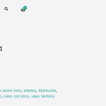
1
s:
acero inox
,
stanley
,
Starbucks
,
o
,
vaso con pico
,
vaso termico