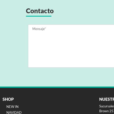
Contacto
SHOP
NUEST
Sucursale
NEW IN
Brown 257
NAVIDAD