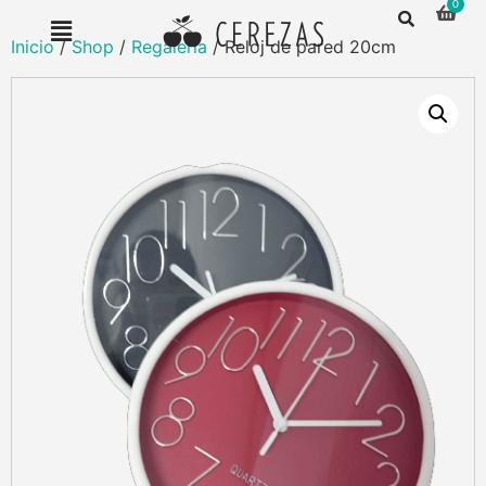
Inicio
/
Shop
/
Regalería
/ Reloj de pared 20cm