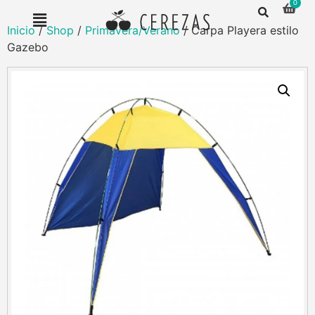
Inicio
/
Shop
/
Primavera/Verano
/ Carpa Playera estilo
Gazebo