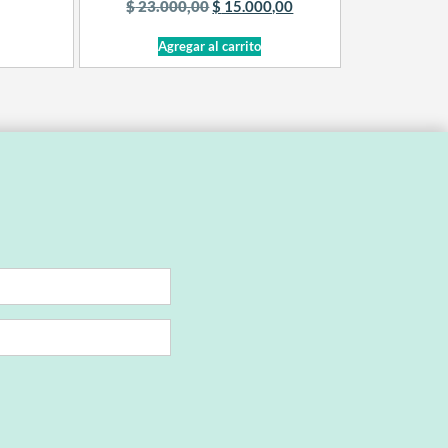
$
23.000,00
$
15.000,00
Agregar al carrito