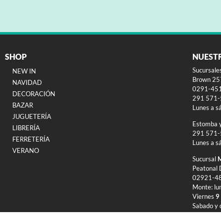
SHOP
NUEST
Sucursale
NEW IN
Brown 257
NAVIDAD
0291-45
DECORACIÓN
291 571
BAZAR
Lunes a s
JUGUETERÍA
Estomba 
LIBRERÍA
291 571
FERRETERÍA
Lunes a s
VERANO
Sucursal
M
Peatonal 
02921-4
Monte: lu
Viernes
9
Sabado y