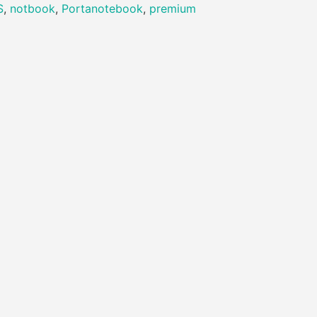
S
,
notbook
,
Portanotebook
,
premium