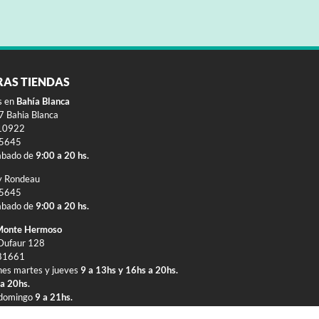
RAS TIENDAS
s en
Bahía Blanca
 Bahia Blanca
10922
-5645
ábado de
9:00 a 20 hs.
y Rondeau
-5645
ábado de
9:00 a 20 hs.
onte Hermoso
Dufaur 128
81661
nes martes y jueves
9 a 13hs y 16hs a 20hs.
 a 20hs.
 domingo
9 a 21hs.