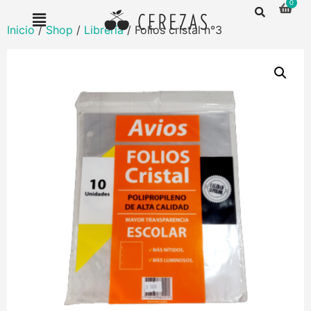
Inicio
/
Shop
/
Librería
/ Folios cristal n°3