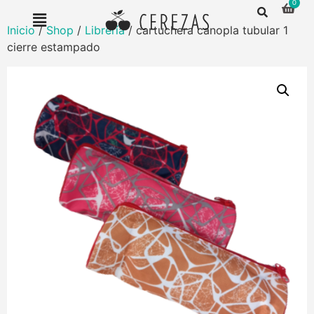
Inicio
/
Shop
/
Librería
/ cartuchera canopla tubular 1
cierre estampado