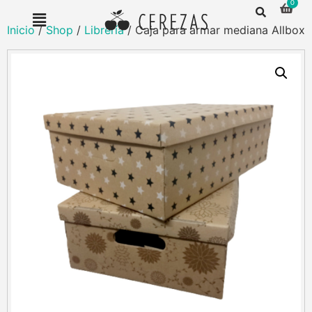
Inicio
/
Shop
/
Librería
/ Caja para armar mediana Allbox