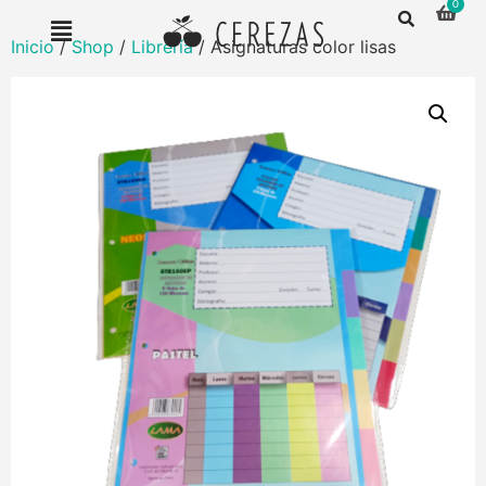
Inicio
/
Shop
/
Librería
/ Asignaturas color lisas