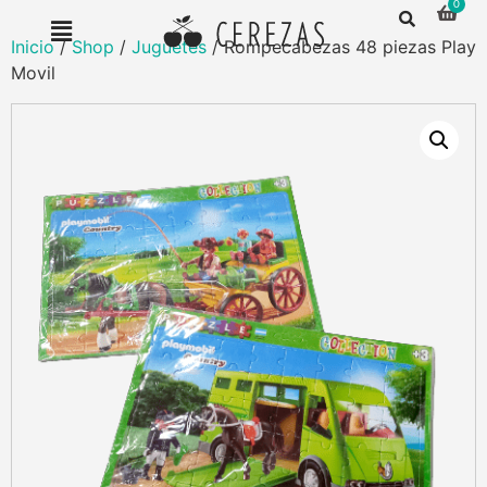
Inicio
/
Shop
/
Juguetes
/ Rompecabezas 48 piezas Play
Movil