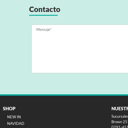
Contacto
SHOP
NUEST
Sucursale
NEW IN
Brown 257
NAVIDAD
0291-45