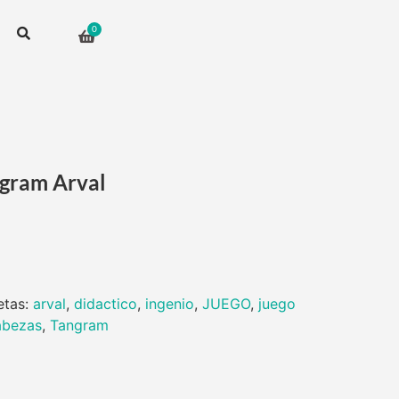
ngram Arval
etas:
arval
,
didactico
,
ingenio
,
JUEGO
,
juego
abezas
,
Tangram