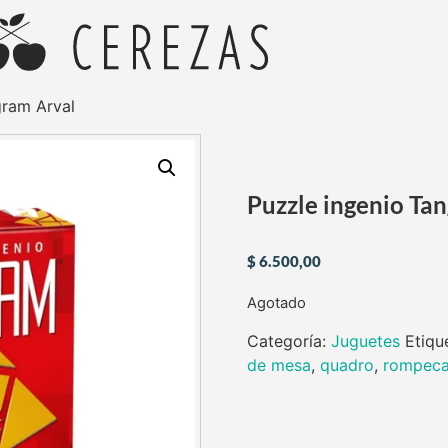
gram Arval
Puzzle ingenio Ta
$
6.500,00
Agotado
Categoría:
Juguetes
Etiqu
de mesa
,
quadro
,
rompec