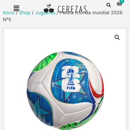
Inicio
/
Shop
/
Juguetes
/ Pelota trionda mundial 2026
N°5