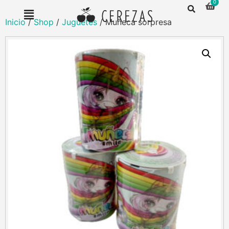
Inicio
/
Shop
/
Juguetes
/ Muñeca sorpresa