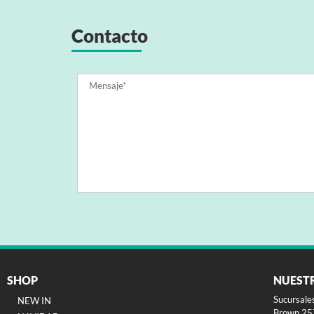
Contacto
SHOP
NUEST
Sucursale
NEW IN
Brown 257