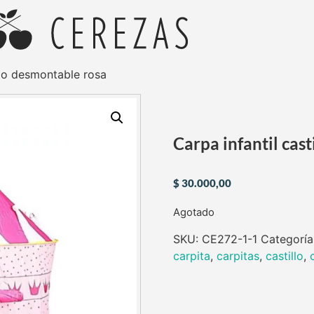
illo desmontable rosa
Carpa infantil cas
$
30.000,00
Agotado
SKU:
CE272-1-1
Categoría
carpita
,
carpitas
,
castillo
,