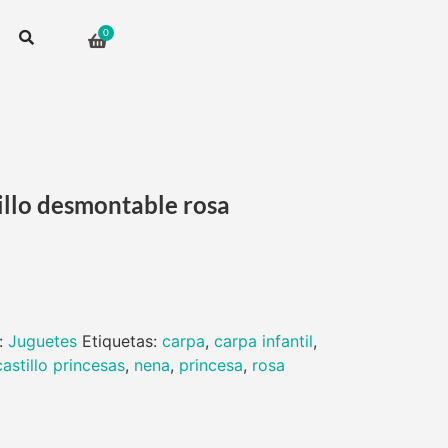
tillo desmontable rosa
:
Juguetes
Etiquetas:
carpa
,
carpa infantil
,
castillo princesas
,
nena
,
princesa
,
rosa