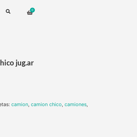
ico jug.ar
etas:
camion
,
camion chico
,
camiones
,