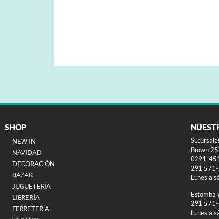
SHOP
NUEST
Sucursale
NEW IN
Brown 257
NAVIDAD
0291-45
DECORACIÓN
291 571
BAZAR
Lunes a s
JUGUETERÍA
Estomba 
LIBRERÍA
291 571
FERRETERÍA
Lunes a s