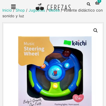
Inicio
/
Shop
/
Juguetes
/
Bebés
/ Volante didáctico con
sonido y luz