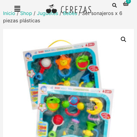
Inicio
/
Shop
/
Juguetes
/
Bebés
/ Set sonajeros x 6
piezas plásticas