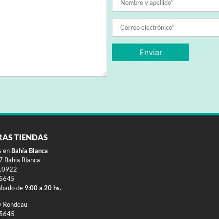
RAS TIENDAS
s en
Bahía Blanca
 Bahia Blanca
10922
-5645
ábado de
9:00 a 20 hs.
y Rondeau
-5645