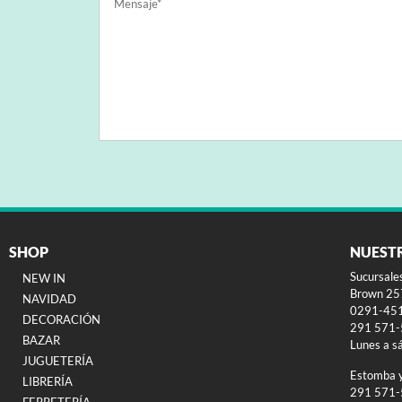
SHOP
NUEST
Sucursale
NEW IN
Brown 257
NAVIDAD
0291-45
DECORACIÓN
291 571
BAZAR
Lunes a s
JUGUETERÍA
Estomba 
LIBRERÍA
291 571