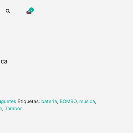
ica
uguetes
Etiquetas:
bateria
,
BOMBO
,
musica
,
e
,
Tambor