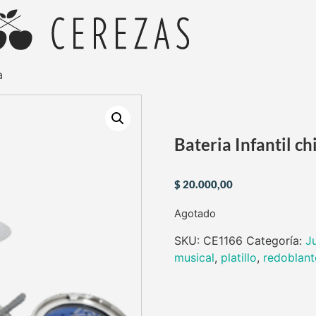
a
Bateria Infantil ch
$
20.000,00
Agotado
SKU:
CE1166
Categoría:
J
musical
,
platillo
,
redoblant