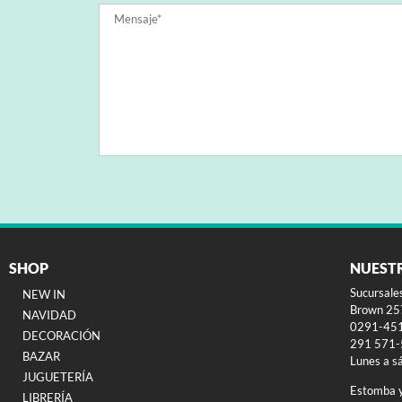
SHOP
NUEST
Sucursale
NEW IN
Brown 257
NAVIDAD
0291-45
DECORACIÓN
291 571
BAZAR
Lunes a s
JUGUETERÍA
Estomba 
LIBRERÍA