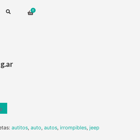
g.ar
o
etas:
autitos
,
auto
,
autos
,
irrompibles
,
jeep