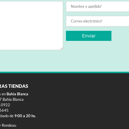
RAS TIENDAS
s en
Bahía Blanca
 Bahia Blanca
10922
-5645
ábado de
9:00 a 20 hs.
y Rondeau