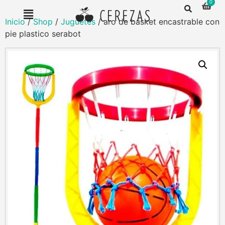
Inicio
/
Shop
/
Juguetes
/ aro de basket encastrable con
pie plastico serabot