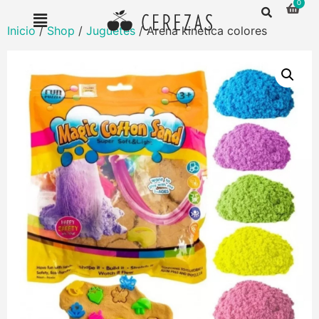
Inicio
/
Shop
/
Juguetes
/ Arena kinetica colores