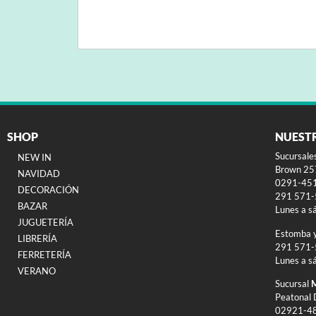
SHOP
NUEST
Sucursale
NEW IN
Brown 257
NAVIDAD
0291-45
DECORACIÓN
291 571
BAZAR
Lunes a s
JUGUETERÍA
Estomba 
LIBRERÍA
291 571
FERRETERÍA
Lunes a s
VERANO
Sucursal
M
Peatonal 
02921-4