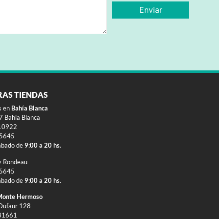
RAS TIENDAS
s en
Bahía Blanca
 Bahia Blanca
10922
-5645
ábado de
9:00 a 20 hs.
y Rondeau
-5645
ábado de
9:00 a 20 hs.
onte Hermoso
Dufaur 128
81661