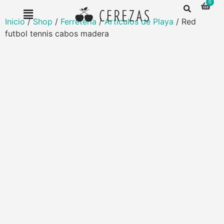
Inicio
/
Shop
/
Ferretería
/
Artículos de Playa
/ Red
futbol tennis cabos madera