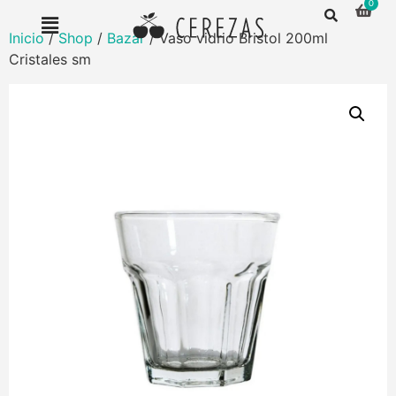
Inicio
/
Shop
/
Bazar
/ Vaso vidrio Bristol 200ml
Cristales sm