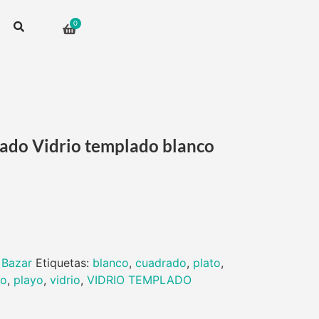
rado Vidrio templado blanco
:
Bazar
Etiquetas:
blanco
,
cuadrado
,
plato
,
yo
,
playo
,
vidrio
,
VIDRIO TEMPLADO