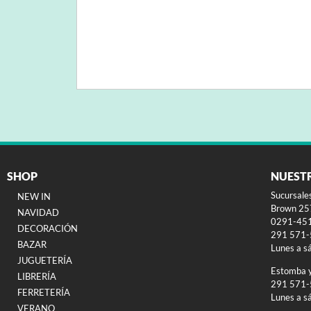
SHOP
NUEST
Sucursale
NEW IN
Brown 257
NAVIDAD
0291-45
DECORACIÓN
291 571
BAZAR
Lunes a s
JUGUETERÍA
Estomba 
LIBRERÍA
291 571
FERRETERÍA
Lunes a s
VERANO