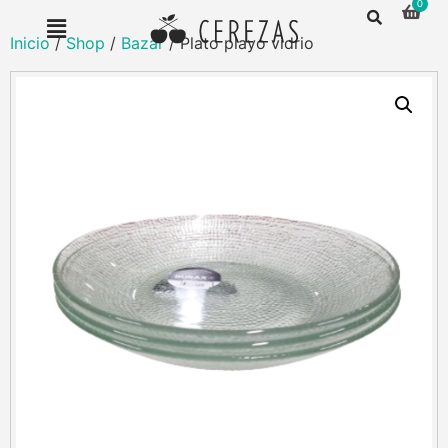
Inicio
/
Shop
/
Bazar
/ Plato playo vidrio