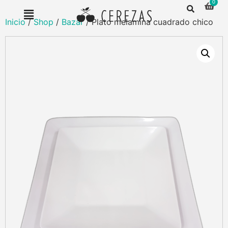
Inicio
/
Shop
/
Bazar
/ Plato melamina cuadrado chico