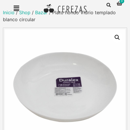
Inicio
/
Shop
/
Bazar
/ Plato hondo Vidrio templado
blanco circular