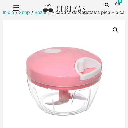
Inicio
/
Shop
/
Bazar
/ Picadora de vegetales pica – pica