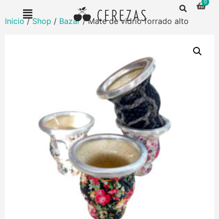
Inicio
/
Shop
/
Bazar
/ Mate de vidrio forrado alto