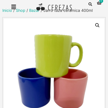
Inicio
/
Shop
/
Bazar
/ Jarro taza cerámica 400ml