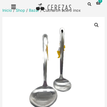
Inicio
/
Shop
/
Bazar
/ Cucharon acero inox