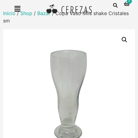
Inicio
/
Shop
/
Bazar
/ Copa Vaso Mils shake Cristales
sm