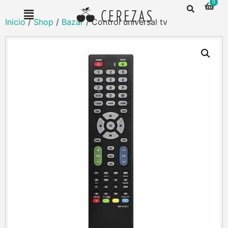
Inicio
/
Shop
/
Bazar
/ Control universal tv