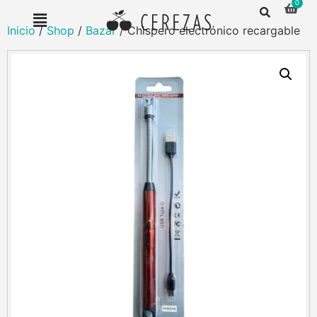
Inicio
/
Shop
/
Bazar
/ Chispero electrónico recargable