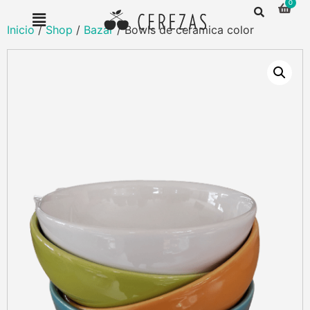
Inicio
/
Shop
/
Bazar
/ Bowls de ceramica color