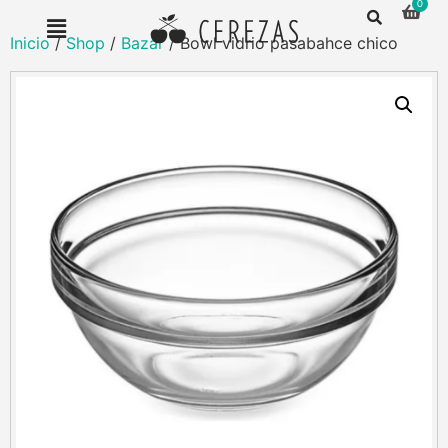
Inicio
/
Shop
/
Bazar
/ Bowl vidrio pasabahce chico