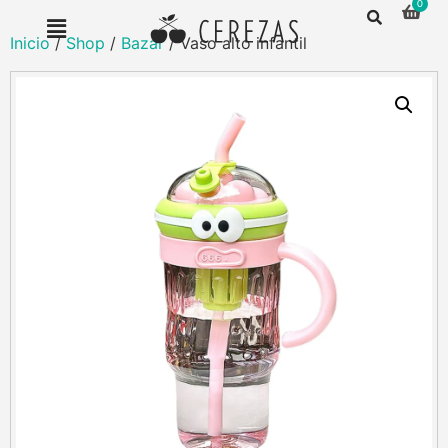
Inicio
/
Shop
/
Bazar
/ Vaso alto infantil