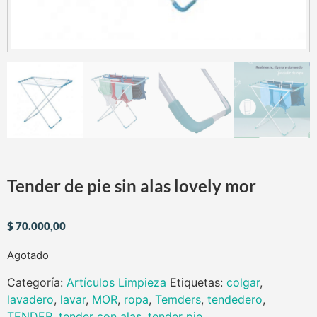
Tender de pie sin alas lovely mor
$
70.000,00
Agotado
Categoría:
Artículos Limpieza
Etiquetas:
colgar
,
lavadero
,
lavar
,
MOR
,
ropa
,
Temders
,
tendedero
,
TENDER
,
tender con alas
,
tender pie