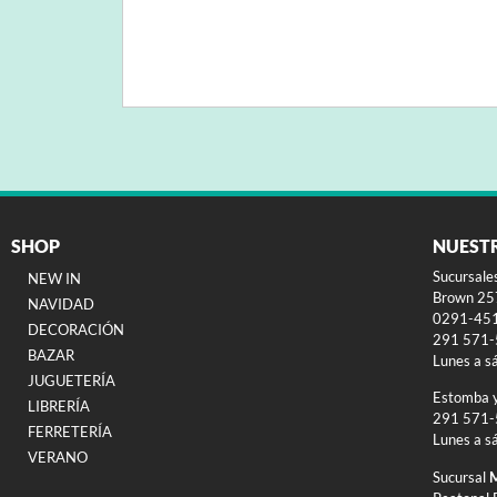
SHOP
NUEST
Sucursale
NEW IN
Brown 257
NAVIDAD
0291-45
DECORACIÓN
291 571
BAZAR
Lunes a s
JUGUETERÍA
Estomba 
LIBRERÍA
291 571
FERRETERÍA
Lunes a s
VERANO
Sucursal
M