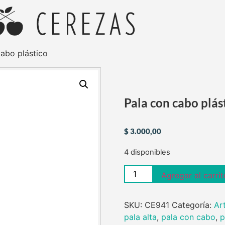
cabo plástico
Pala con cabo plás
$
3.000,00
4 disponibles
Agregar al carrit
SKU:
CE941
Categoría:
Ar
pala alta
,
pala con cabo
,
p