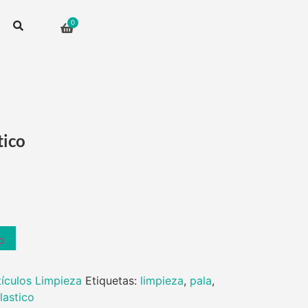
tico
o
tículos Limpieza
Etiquetas:
limpieza
,
pala
,
lastico