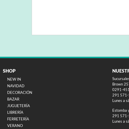
SHOP
NUEST
Sucursale
NEW IN
Brown 257
NAVIDAD
0291-45
DECORACIÓN
291 571
BAZAR
Lunes a s
JUGUETERÍA
Estomba 
LIBRERÍA
291 571
FERRETERÍA
Lunes a s
VERANO