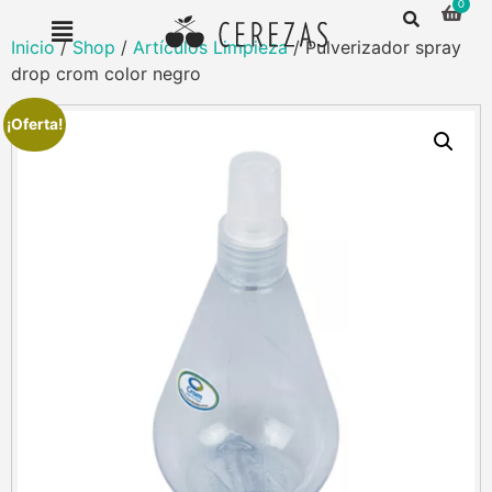
Inicio
/
Shop
/
Artículos Limpieza
/ Pulverizador spray
drop crom color negro
¡Oferta!