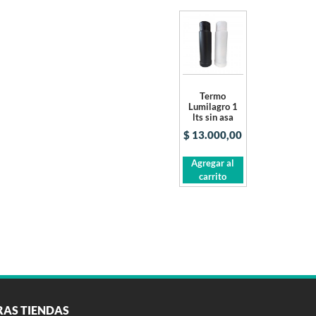
Termo
Lumilagro 1
lts sin asa
$
13.000,00
Agregar al
carrito
RAS TIENDAS