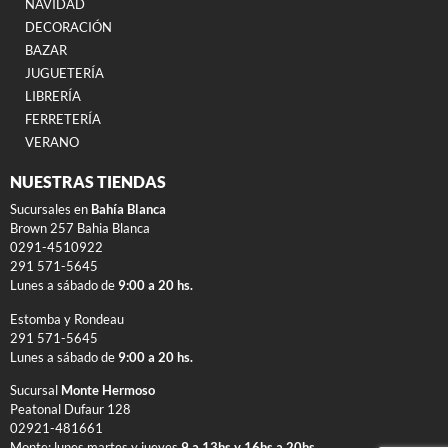
NAVIDAD
DECORACIÓN
BAZAR
JUGUETERÍA
LIBRERÍA
FERRETERÍA
VERANO
NUESTRAS TIENDAS
Sucursales en
Bahía Blanca
Brown 257 Bahia Blanca
0291-4510922
291 571-5645
Lunes a sábado de
9:00 a 20 hs.
Estomba y Rondeau
291 571-5645
Lunes a sábado de
9:00 a 20 hs.
Sucursal
Monte Hermoso
Peatonal Dufaur 128
02921-481661
Monte: lunes martes y jueves
9 a 13hs y 16hs a 20hs.