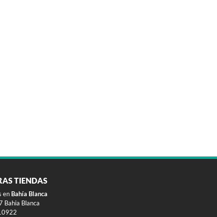
RAS TIENDAS
s en
Bahía Blanca
 Bahia Blanca
10922